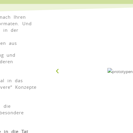
 nach Ihren
ormaten. Und
r in der
men aus
ng und
nderen
al in das
evere“ Konzepte
n die
besondere
 in die Tat